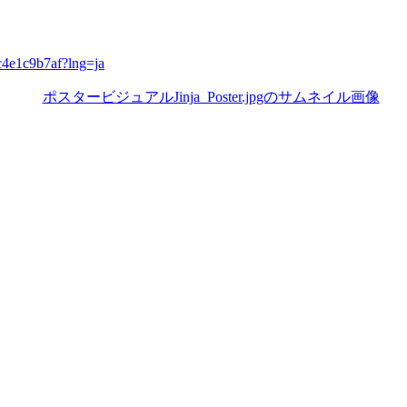
ec4e1c9b7af?lng=ja