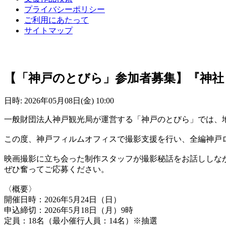
プライバシーポリシー
ご利用にあたって
サイトマップ
【「神戸のとびら」参加者募集】『神社
日時: 2026年05月08日(金) 10:00
一般財団法人神戸観光局が運営する「神戸のとびら」では、
この度、神戸フィルムオフィスで撮影支援を行い、全編神戸
映画撮影に立ち会った制作スタッフが撮影秘話をお話ししな
ぜひ奮ってご応募ください。
〈概要〉
開催日時：
2026
年
5
月
24
日（日）
申込締切：
2026
年
5
月
18
日（月）9時
定員：18名（最小催行人員：14名）※抽選