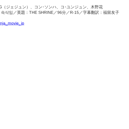
G
（ジェジュン）、コン･ソンハ、コ･ユンジュン、木野花
속삭임
THE SHRINE
96
R-15
／英題：
／
分／
／字幕翻訳：福留友子
jinja_movie_jp