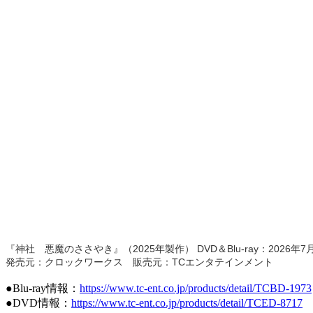
2025
DVD
Blu-ray
2026
7
『神社 悪魔のささやき』（
年製作）
＆
：
年
TC
発売元：クロックワークス
販売元：
エンタテインメント
●Blu-ray
情報：
https://www.tc-ent.co.jp/products/detail/TCBD-1973
●DVD
情報：
https://www.tc-ent.co.jp/products/detail/TCED-8717