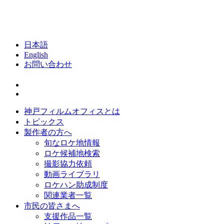
日本語
English
お問い合わせ
神戸フィルムオフィスとは
トピックス
製作者の方へ
旬なロケ地情報
ロケ候補地検索
撮影協力依頼
動画ライブラリ
ロケハン助成制度
関連業者一覧
市民の皆さまへ
支援作品一覧