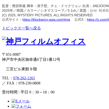
JAEJOON
監督：熊切和嘉
脚本：浪子想、チェ・ドゥクリョン
出演：
2025
5.1ch
신사
:
악귀의
年／韓国／カラー／シネマスコープ／
／原題：
(C) 2025, MYSTERY PICTURES, ALL RIGHTS RESERVED.
https://klockworx-asia.com/jinja
X
https://x.com/
公式サイト：
公式
：
トピックス一覧へ戻る
〒651-0087
神戸市中央区御幸通6丁目1番12号
三宮ビル東館９階
TEL：
078-262-1261
／
FAX：078-230-0808
受付時間 : 平日 9：30～18：00